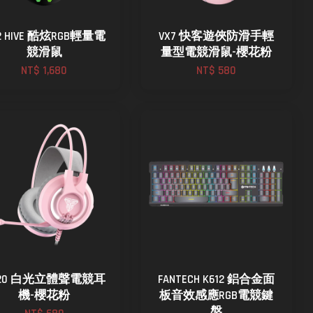
2 HIVE 酷炫RGB輕量電
VX7 快客遊俠防滑手輕
競滑鼠
量型電競滑鼠-櫻花粉
NT$ 1,680
NT$ 580
G20 白光立體聲電競耳
FANTECH K612 鋁合金面
機-櫻花粉
板音效感應RGB電競鍵
盤