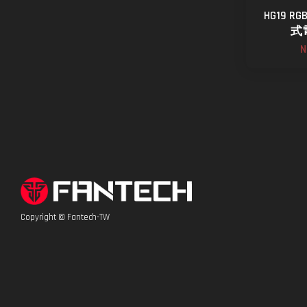
HG19 R
式
N
Copyright © Fantech-TW