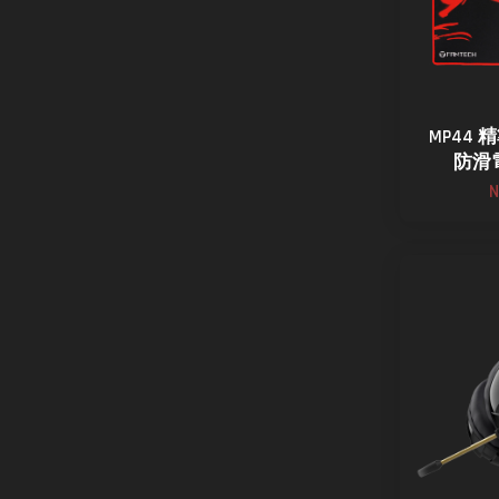
MP44
防滑
N