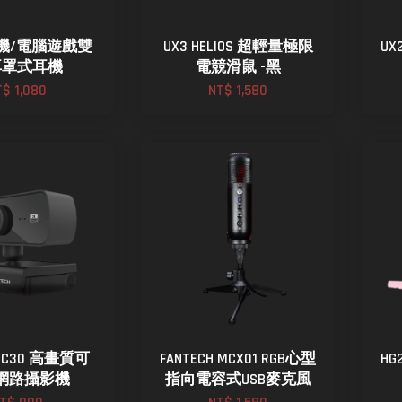
手機/電腦遊戲雙
UX3 HELIOS 超輕量極限
UX
耳罩式耳機
電競滑鼠 -黑
T$ 1,080
NT$ 1,580
H C30 高畫質可
FANTECH MCX01 RGB心型
H
網路攝影機
指向電容式USB麥克風