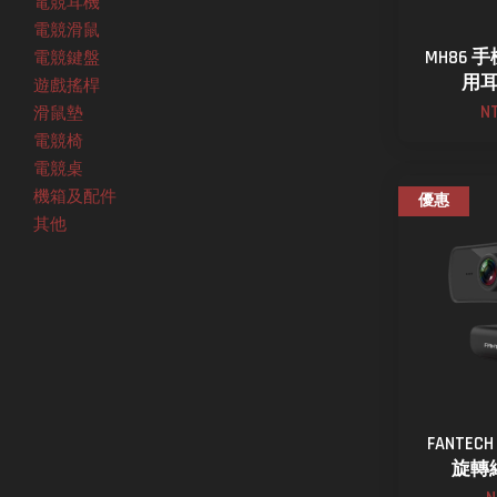
電競耳機
電競滑鼠
MH86 
電競鍵盤
用
遊戲搖桿
N
滑鼠墊
電競椅
電競桌
機箱及配件
優惠
其他
FANTEC
旋轉