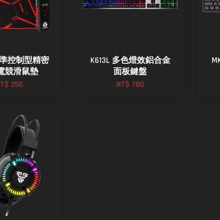
 精準控制型精密
K613L 多色燈效鋁合金
M
電競滑鼠墊
面板鍵盤
T$ 250
NT$ 780