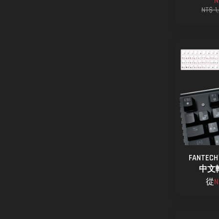
N
NT$ 1
FANTE
中文
從
N