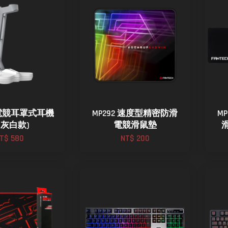
1 電競耳罩式耳機
MP292 速度型精密防滑
M
(灰白款)
電競滑鼠墊
T$ 580
NT$ 200