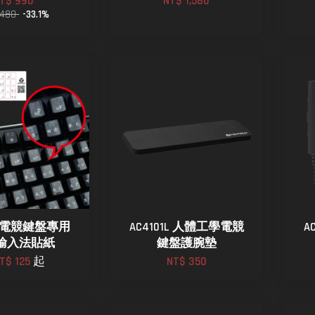
T$ 990
NT$ 1,580
,480
-33.1%
CH電競鍵盤專用
AC4101L 人體工學電競
A
輸入法貼紙
鍵盤護腕墊
T$ 125
起
NT$ 350