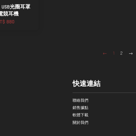
GB USB光圈耳罩
電競耳機
T$ 880
←
1
2
→
快速連結
聯絡我們
銷售據點
軟體下載
關於我們