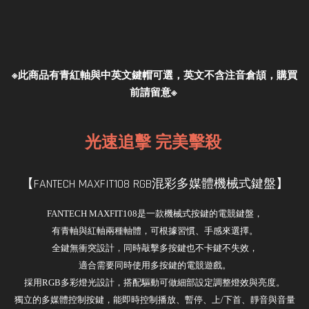
※此商品有青紅軸與中英文鍵帽可選，英
文不含注音倉頡，購買
前請留意※
光速追擊 完美擊殺
【FANTECH MAXFIT108 RGB混彩多媒體機械式鍵盤】
FANTECH MAXFIT108是一款機械式按鍵的電競鍵盤，
有青軸與紅軸兩種軸體，可根據習慣、手感來選擇。
全鍵無衝突設計，同時敲擊多按鍵也不卡鍵不失效，
適合需要同時使用多按鍵的電競遊戲。
採用RGB多彩燈光設計，搭配驅動可做細部設定調整燈效與亮度。
獨立的多媒體控制按鍵，能即時控制播放、暫停、上/下首、靜音與音量