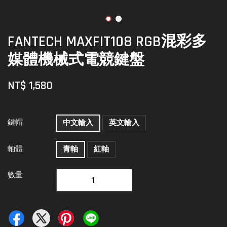
FANTECH MAXFIT108 RGB混彩多
媒體機械式電競鍵盤
NT$ 1,580
鍵帽
中文輸入
英文輸入
軸體
青軸
紅軸
數量
-
+