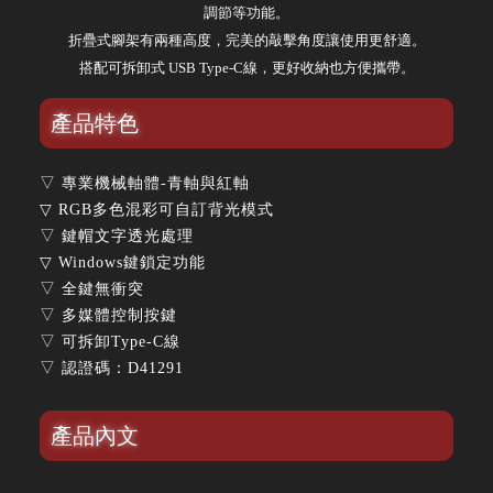
調節等功能。
折疊式腳架有兩種高度，完美的敲擊角度讓使用更舒適。
搭配可拆卸式 USB Type-C線，更好收納也方便攜帶。
產品特色
▽ 專業機械軸體-青軸與紅軸
▽ RGB多色混彩可自訂背光模式
▽ 鍵帽文字透光處理
▽ Windows鍵鎖定功能
▽ 全鍵無衝突
▽ 多媒體控制按鍵
▽ 可拆卸Type-C線
▽ 認證碼：D41291
產品內文