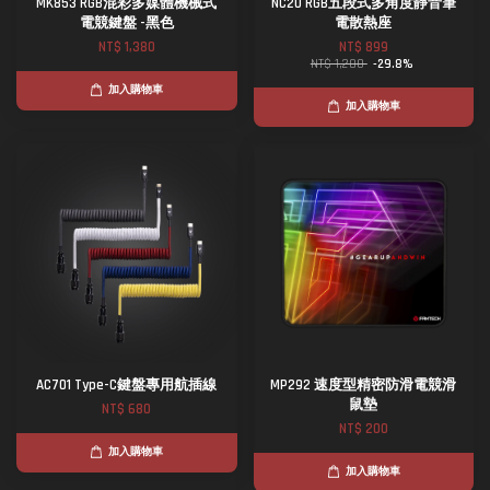
MK853 RGB混彩多媒體機械式
NC20 RGB五段式多角度靜音筆
電競鍵盤 -黑色
電散熱座
NT$ 1,380
NT$ 899
NT$ 1,280
-29.8%
加入購物車
加入購物車
AC701 Type-C鍵盤專用航插線
MP292 速度型精密防滑電競滑
鼠墊
NT$ 680
NT$ 200
加入購物車
加入購物車