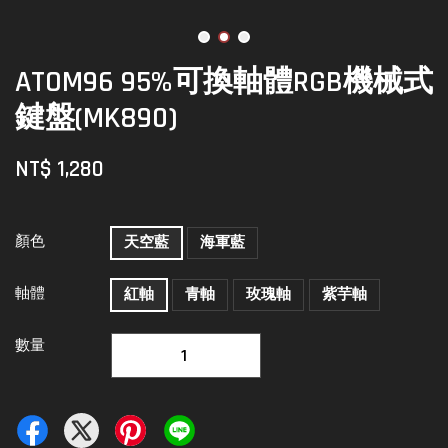
ATOM96 95%可換軸體RGB機械式
鍵盤(MK890)
NT$ 1,280
顏色
天空藍
海軍藍
軸體
紅軸
青軸
玫瑰軸
紫芋軸
數量
-
+