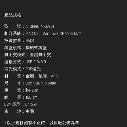
產品規格
型 號：ATOM96(MK890)
相容系統：MAC OS、Windows XP/7/8/10/11
按鍵數量：96鍵
鍵盤規格：機械式鍵盤
無衝突模式：全鍵無衝突
連接方式：USB 2.0/3.0
背光模式：RGB燈光
材 質：金屬、塑膠、ABS
尺 寸：385*136*35.5mm
重 量：約720g
線 長：180 cm
BSMI認證：D41291
產 地：中國
※以上規格如有不正確，以原廠公佈為準