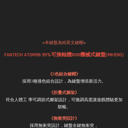
※本鍵盤為純英文鍵帽※
FANTECH ATOM96 95%可換軸體RGB機械式鍵盤(MK890)
《3色組合鍵帽》
採用3種撞色組合設計，為鍵盤增添新活力。
《折疊式腳架》
符合人體工 學可調節式腳架設計，可微調高度讓遊戲體驗更加
順暢。
《無衝突設計》
採用無衝突設計，鍵盤全鍵無衝突，