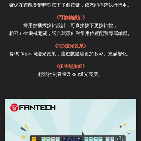
確保在遊戲關鍵時刻按下多個按鍵，依然能準確執行指令。
《可換軸設計》
採用熱插拔換軸設計，可直接拔下更換軸體，
相容3 Pin機械開關，適合玩家針對常用位置配置專屬軸體。
《RGB燈光效果》
提供10種不同燈光效果，讓遊戲體驗更加多彩、充滿變化。
《多功能旋鈕》
輕鬆控制音量及RGB燈光亮度。