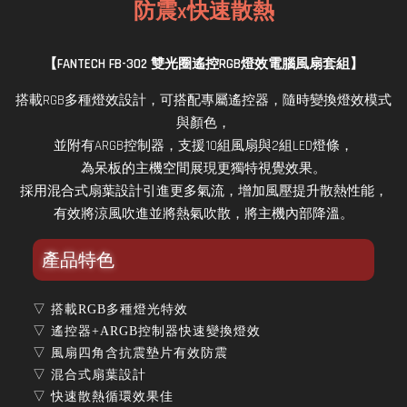
防震x快速散熱
【
FANTECH FB-302 雙光圈遙控RGB燈效電腦風扇套組
】
搭載RGB多種燈效設計，可搭配專屬遙控器，隨時變換燈效模式
與顏色，
並附有ARGB控制器，支援10組風扇與2組LED燈條，
為呆板的主機空間展現更獨特視覺效果。
採用混合式扇葉設計引進更多氣流，增加風壓提升散熱性能，
有效將涼風吹進並將熱氣吹散，將主機內部降溫。
產品特色
▽ 搭載RGB多種燈光特效
▽ 遙控器+ARGB控制器快速變換燈效
▽ 風扇四角含抗震墊片有效防震
▽ 混合式扇葉設計
▽ 快速散熱循環效果佳