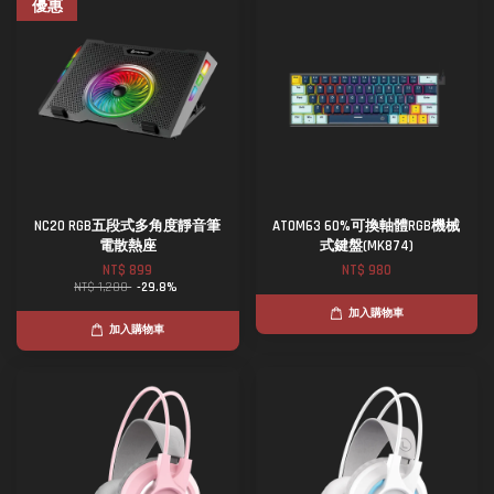
優惠
NC20 RGB五段式多角度靜音筆
ATOM63 60%可換軸體RGB機械
電散熱座
式鍵盤(MK874)
NT$ 899
NT$ 980
NT$ 1,280
-29.8%
加入購物車
加入購物車