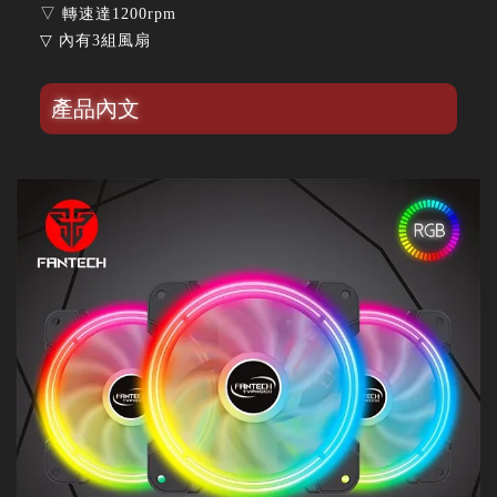
▽ 轉速達1200rpm
▽ 內有3組風扇
產品內文