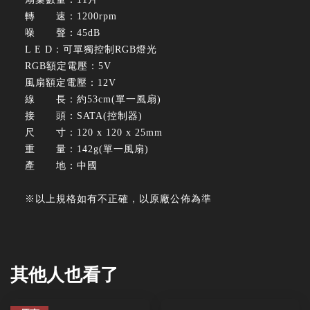
轉 速：1200rpm
噪 聲：45dB
L E D：可單獨控制RGB燈光
RGB額定電壓：5V
風扇額定電壓：12V
線 長：約53cm(單一風扇)
接 頭：SATA(控制器)
尺 寸：120 x 120 x 25mm
重 量：142g(單一風扇)
產 地：中國
※以上規格如有不正確，以原廠公佈為準
其他人也看了