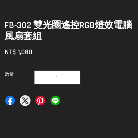
FB-302 雙光圈遙控RGB燈效電腦
風扇套組
NT$ 1,080
數量
-
+