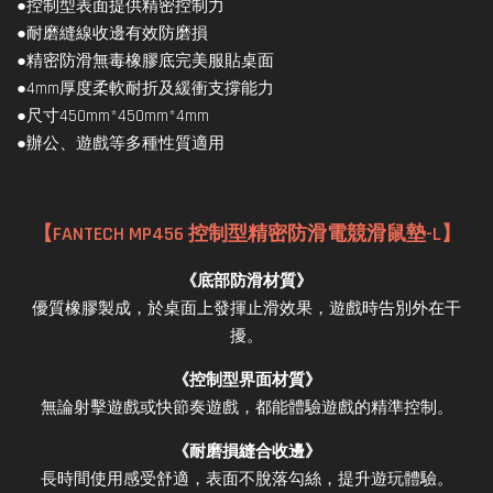
●控制型表面提供精密控制力
●耐磨縫線收邊有效防磨損
●精密防滑無毒橡膠底完美服貼桌面
●4mm厚度柔軟耐折及緩衝支撐能力
●尺寸450mm*450mm*4mm
●辦公、遊戲等多種性質適用
【FANTECH MP456 控制型精密防滑電競滑鼠墊-L】
《底部防滑材質》
優質橡膠製成，於桌面上發揮止滑效果，遊戲時告別外在干
擾。
《控制型界面材質》
無論射擊遊戲或快節奏遊戲，都能體驗遊戲的精準控制。
《耐磨損縫合收邊》
長時間使用感受舒適，表面不脫落勾絲，提升遊玩體驗。